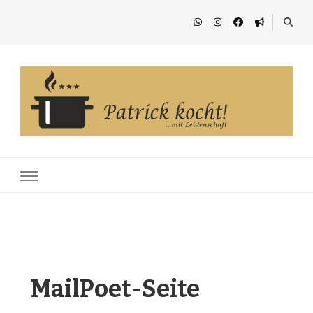
Patrick kocht!
…mit Leidenschaft
MailPoet-Seite