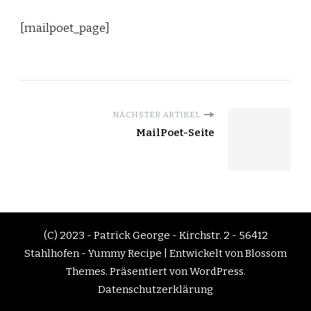
[mailpoet_page]
NÄCHSTER ARTIKEL
MailPoet-Seite
(C) 2023 - Patrick George - Kirchstr. 2 - 56412
Stahlhofen -
Yummy Recipe | Entwickelt von
Blossom
Themes
. Präsentiert von
WordPress
.
Datenschutzerklärung