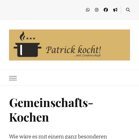
Patrick kocht!
…mit Leidenschaft
Gemeinschafts-
Kochen
Wie wäre es mit einem ganz besonderen