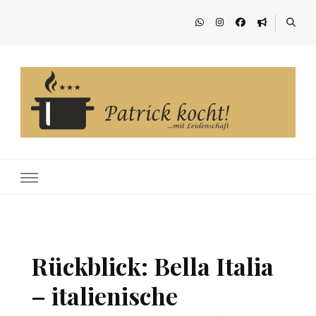
Patrick kocht!
…mit Leidenschaft
Rückblick: Bella Italia
– italienische