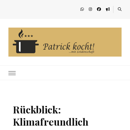
Patrick kocht!
…mit Leidenschaft
Rückblick:
Klimafreundlich