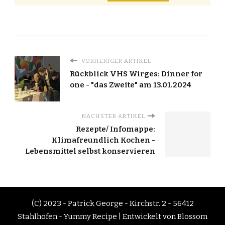
VORHERIGER ARTIKEL
Rückblick VHS Wirges: Dinner for
one - "das Zweite" am 13.01.2024
NÄCHSTER ARTIKEL
Rezepte/ Infomappe:
Klimafreundlich Kochen -
Lebensmittel selbst konservieren
(C) 2023 - Patrick George - Kirchstr. 2 - 56412
Stahlhofen -
Yummy Recipe | Entwickelt von
Blossom