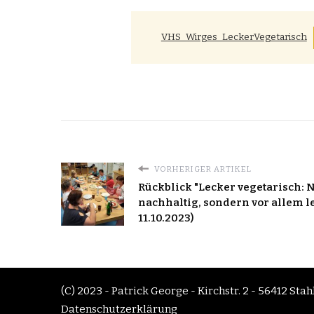
VHS_Wirges_LeckerVegetarisch
VORHERIGER ARTIKEL
Rückblick "Lecker vegetarisch: 
nachhaltig, sondern vor allem l
11.10.2023)
(C) 2023 - Patrick George - Kirchstr. 2 - 56412 Sta
Datenschutzerklärung