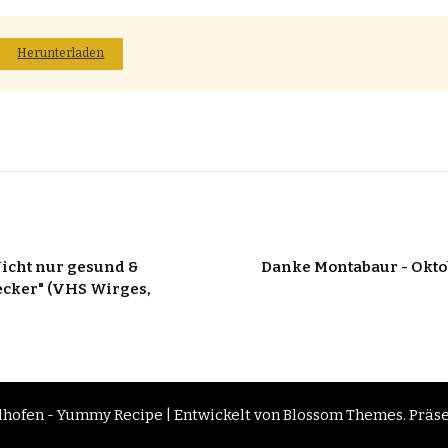
Herunterladen
Nicht nur gesund &
Danke Montabaur - Okto
ecker" (VHS Wirges,
hlhofen -
Yummy Recipe | Entwickelt von
Blossom Themes
. Präs