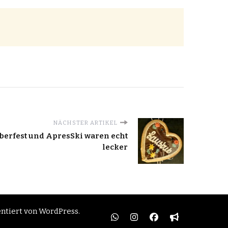
NÄCHSTER ARTIKEL
berfest und ApresSki waren echt
lecker
entiert von
WordPress
.