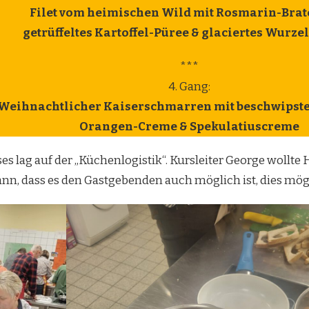
Filet vom heimischen Wild mit Rosmarin-Brat
getrüffeltes Kartoffel-Püree & glaciertes Wurz
***
4. Gang:
Weihnachtlicher Kaiserschmarren mit beschwipste
Orangen-Creme & Spekulatiuscreme
s lag auf der „Küchenlogistik“. Kursleiter George wollt
n, dass es den Gastgebenden auch möglich ist, dies mögl