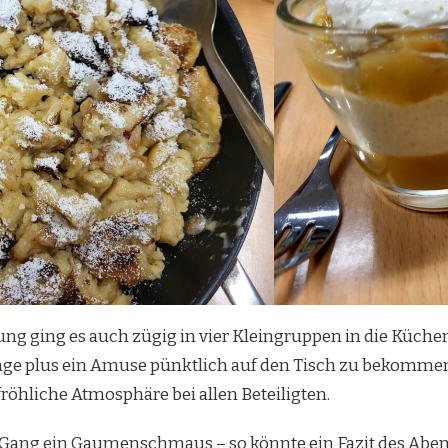
ng ging es auch zügig in vier Kleingruppen in die Küche
nge plus ein Amuse pünktlich auf den Tisch zu bekommen.
röhliche Atmosphäre bei allen Beteiligten.
 Gang ein Gaumenschmaus – so könnte ein Fazit des Aben