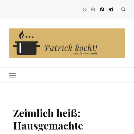
Patrick kocht!
…mit Leidenschaft
Zeimlich heiß:
Hausgemachte